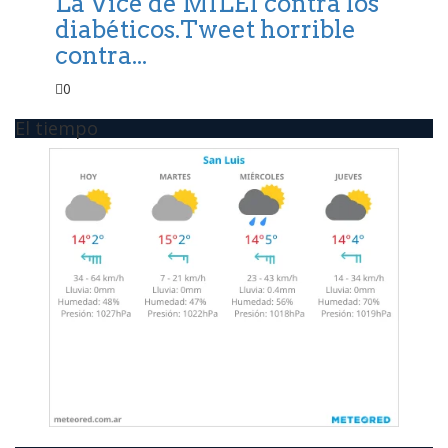
La Vice de MILEI contra los
diabéticos.Tweet horrible
contra...
0
El tiempo