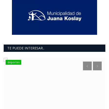
TE PUEDE INTERESAR..
deportes
E
M