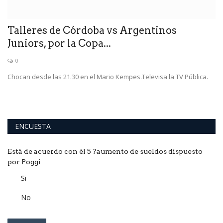
Talleres de Córdoba vs Argentinos
Juniors, por la Copa...
0
r
Chocan desde las 21.30 en el Mario Kempes.Televisa la TV Pública.
ENCUESTA
Está de acuerdo con él 5 ?aumento de sueldos dispuesto
por Poggi
Si
No