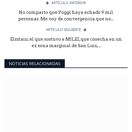
ARTÍCULO ANTERIOR
No comparto que Poggi haya echado 9 mil
personas. Me voy de convergencia que no...
ARTÍCULO SIGUIENTE
Elsztain:el que sostuvo a MILEI, que cosecha en un
ex zona marginal de San Luis,...
NOTICIAS RELACIONADAS