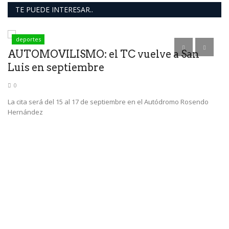
TE PUEDE INTERESAR..
deportes
AUTOMOVILISMO: el TC vuelve a San
Luis en septiembre
0
La cita será del 15 al 17 de septiembre en el Autódromo Rosendo
Hernández
C
N
El
bo