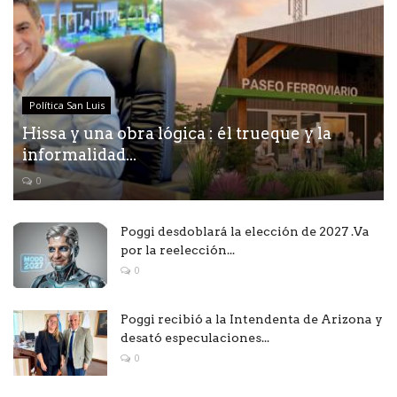
Política San Luis
Hissa y una obra lógica : él trueque y la
informalidad...
0
Poggi desdoblará la elección de 2027 .Va
por la reelección...
0
Poggi recibió a la Intendenta de Arizona y
desató especulaciones...
0