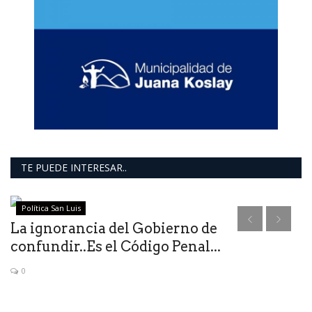
TE PUEDE INTERESAR..
Política San Luis
La ignorancia del Gobierno de
R
confundir..Es el Código Penal...
p
0