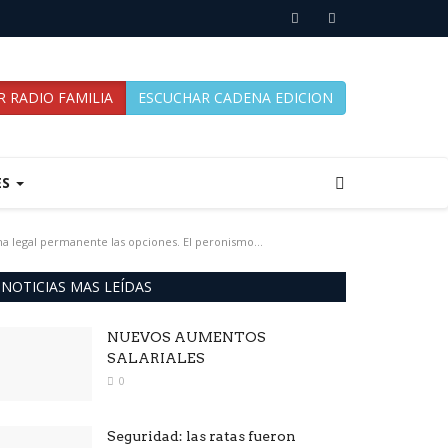
 RADIO FAMILIA
ESCUCHAR CADENA EDICION
ES
a legal permanente las opciones. El peronismo...
NOTICIAS MAS LEÍDAS
NUEVOS AUMENTOS
SALARIALES
0
Seguridad: las ratas fueron