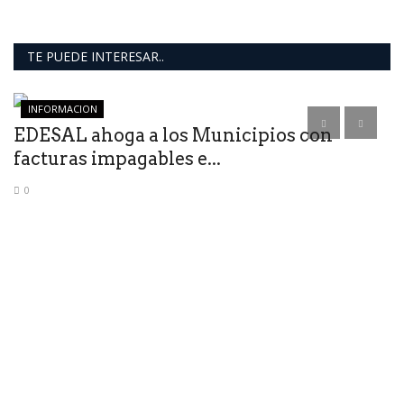
TE PUEDE INTERESAR..
INFORMACION
EDESAL ahoga a los Municipios con
L
facturas impagables e...
c
0
la