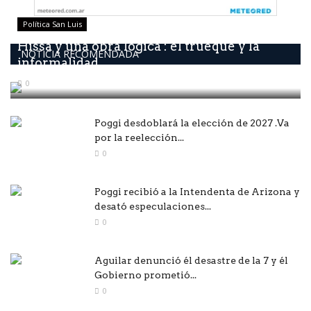
Política San Luis
Hissa y una obra lógica : él trueque y la
NOTICIA RECOMENDADA
informalidad...
0
Poggi desdoblará la elección de 2027 .Va
por la reelección...
0
Poggi recibió a la Intendenta de Arizona y
desató especulaciones...
0
Aguilar denunció él desastre de la 7 y él
Gobierno prometió...
0