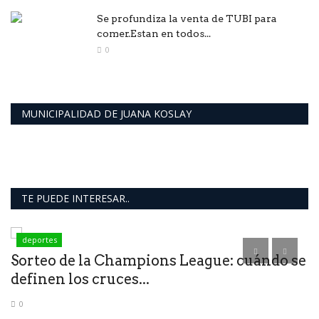
Se profundiza la venta de TUBI para
comer.Estan en todos...
0
MUNICIPALIDAD DE JUANA KOSLAY
TE PUEDE INTERESAR..
deportes
Sorteo de la Champions League: cuándo se
A
definen los cruces...
á
0