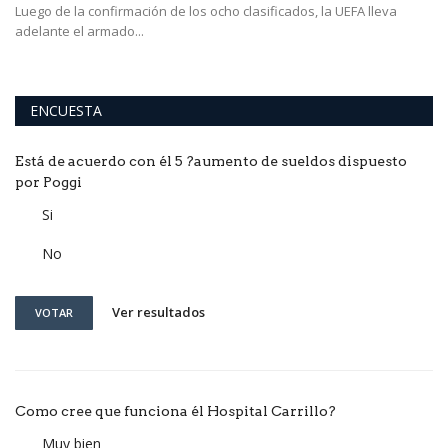
el
Luego de la confirmación de los ocho clasificados, la UEFA lleva
La
adelante el armado...
Fo
ENCUESTA
Está de acuerdo con él 5 ?aumento de sueldos dispuesto
por Poggi
Si
No
Ver resultados
VOTAR
Como cree que funciona él Hospital Carrillo?
Muy bien