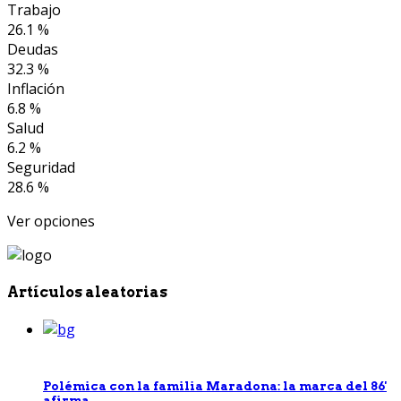
Trabajo
26.1 %
Deudas
32.3 %
Inflación
6.8 %
Salud
6.2 %
Seguridad
28.6 %
Ver opciones
Artículos aleatorias
Polémica con la familia Maradona: la marca del 86'
afirma...