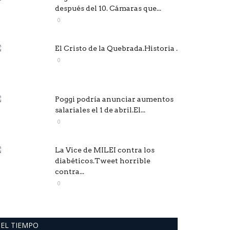
después del 10. Cámaras que...
0
El Cristo de la Quebrada.Historia .
0
Poggi podría anunciar aumentos
salariales el 1 de abril.El...
0
La Vice de MILEI contra los
diabéticos.Tweet horrible
contra...
0
EL TIEMPO