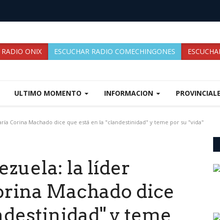
 RADIO ONIX
ESCUCHAR RADIO COMECHINGONES
ESCUCHAR
ULTIMO MOMENTO
INFORMACION
PROVINCIAL
aría Corina Machado dice que está en la "clandestinidad" y teme por su "vida"
zuela: la líder
orina Machado dice
andestinidad" y teme