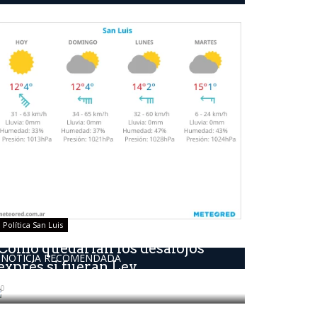
Política San Luis
Como quedarían los desalojos
NOTICIA RECOMENDADA
exprés si fueran Ley
0