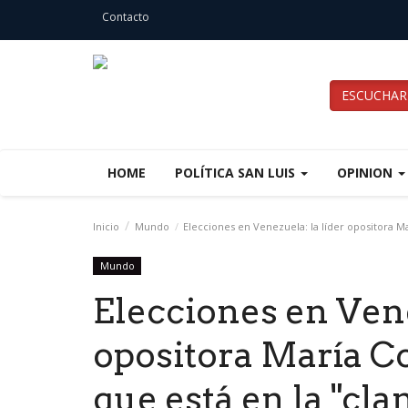
Contacto
ESCUCHAR
HOME
POLÍTICA SAN LUIS
OPINION
Inicio
Mundo
Elecciones en Venezuela: la líder opositora M
Mundo
Elecciones en Vene
opositora María C
que está en la "cl