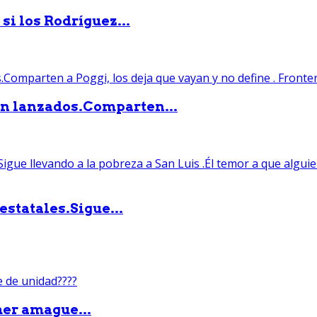
si los Rodríguez...
án lanzados.Comparten...
statales.Sigue...
mer amague...