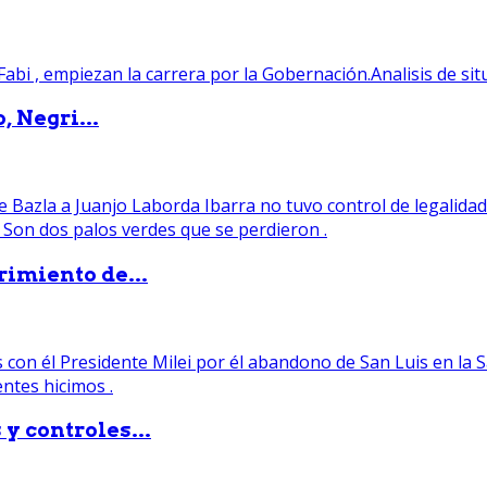
, Negri...
rimiento de...
y controles...