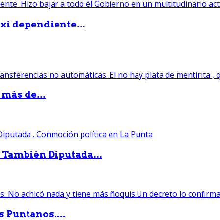
xi dependiente...
 más de...
. También Diputada...
s Puntanos....