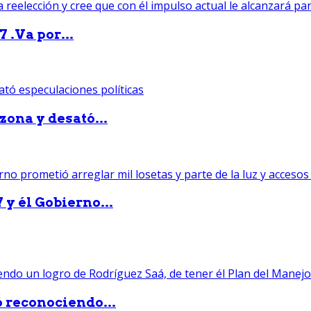
 .Va por...
zona y desató...
 y él Gobierno...
ó reconociendo...