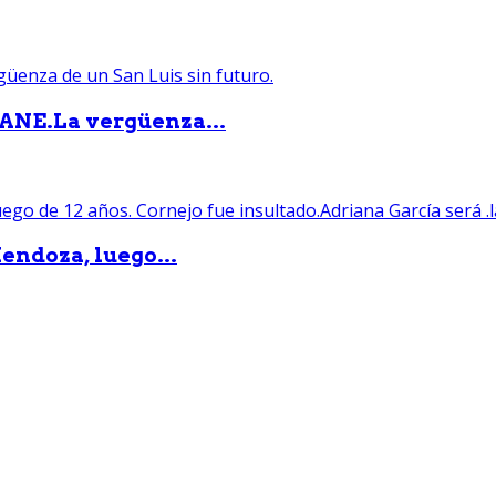
PANE.La vergüenza...
endoza, luego...