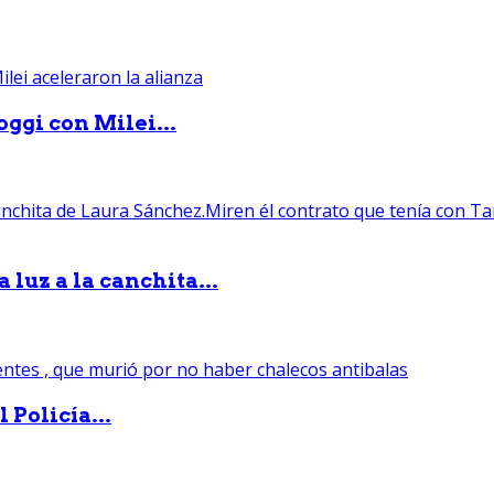
ggi con Milei...
luz a la canchita...
 Policía...