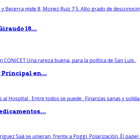
iraudo 18...
Principal en...
edicamentos...