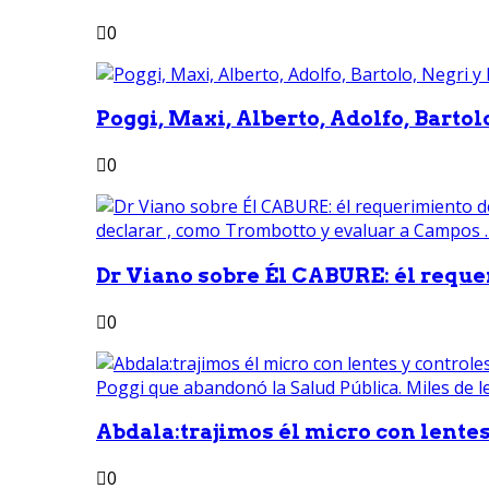
0
Poggi, Maxi, Alberto, Adolfo, Bartolo
0
Dr Viano sobre Él CABURE: él reque
0
Abdala:trajimos él micro con lentes 
0