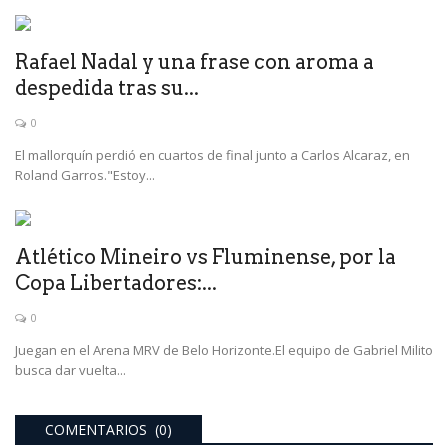
Rafael Nadal y una frase con aroma a
despedida tras su...
0
El mallorquín perdió en cuartos de final junto a Carlos Alcaraz, en
Roland Garros."Estoy...
Atlético Mineiro vs Fluminense, por la
Copa Libertadores:...
0
Juegan en el Arena MRV de Belo Horizonte.El equipo de Gabriel Milito
busca dar vuelta...
COMENTARIOS (0)