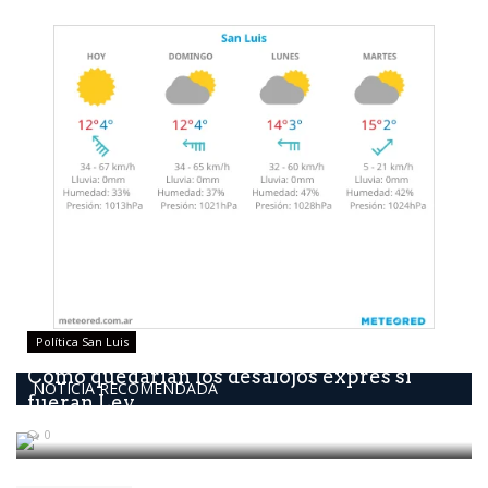
Política San Luis
Como quedarían los desalojos exprés si
NOTICIA RECOMENDADA
fueran Ley
0