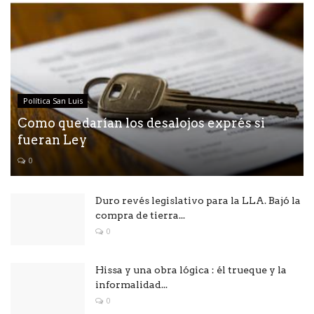
Política San Luis
Como quedarían los desalojos exprés si
fueran Ley
0
Duro revés legislativo para la LLA. Bajó la
compra de tierra...
0
Hissa y una obra lógica : él trueque y la
informalidad...
0