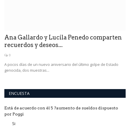
Ana Gallardo y Lucila Penedo comparten
J
recuerdos y deseos...
M
0
A pocos días de un nuevo aniversario del último golpe de Estado
Ni
genocida, dos muestras...
al
ENCUESTA
Está de acuerdo con él 5 ?aumento de sueldos dispuesto
por Poggi
Si