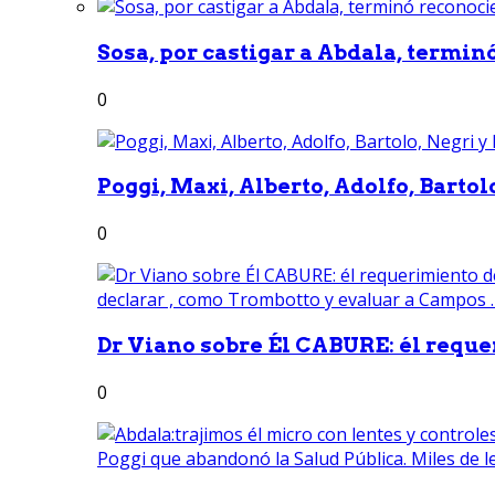
Sosa, por castigar a Abdala, termin
0
Poggi, Maxi, Alberto, Adolfo, Bartolo
0
Dr Viano sobre Él CABURE: él reque
0