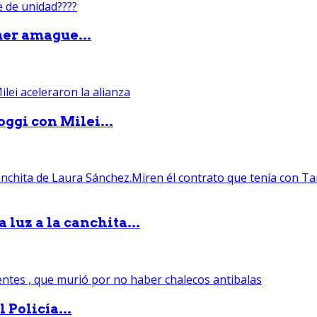
mer amague...
ggi con Milei...
luz a la canchita...
 Policía...