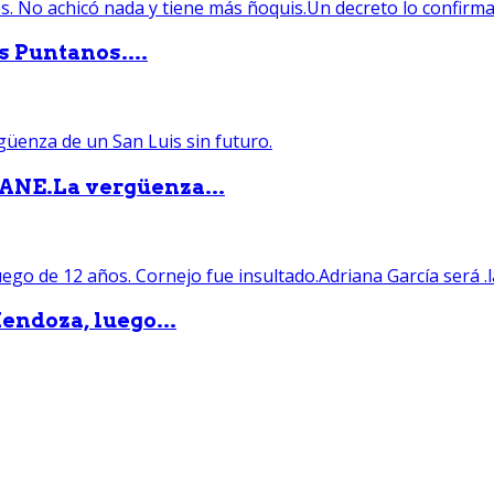
s Puntanos....
PANE.La vergüenza...
endoza, luego...