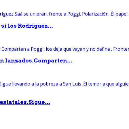
si los Rodríguez...
án lanzados.Comparten...
statales.Sigue...