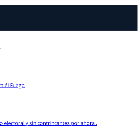
N
N
N