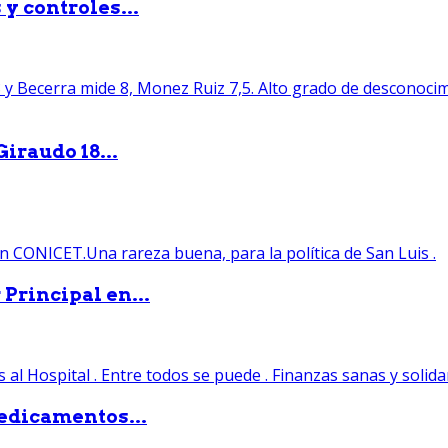
y controles...
iraudo 18...
Principal en...
edicamentos...