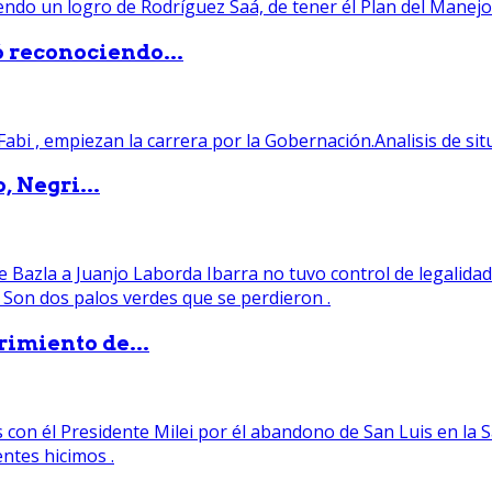
ó reconociendo...
, Negri...
rimiento de...