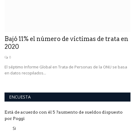
Bajó 11% el número de víctimas de trata en
C
2020
p
0
El séptimo Informe Global en Trata de Personas de la ONU se basa
Di
en datos recopilados...
ge
ENCUESTA
Está de acuerdo con él 5 ?aumento de sueldos dispuesto
por Poggi
Si