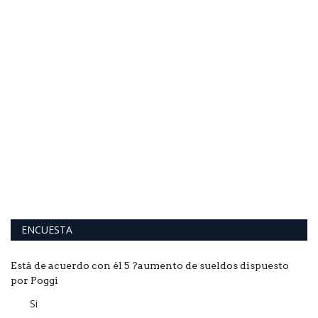
La
su
ENCUESTA
Está de acuerdo con él 5 ?aumento de sueldos dispuesto
por Poggi
Si