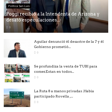
Política San Luis
Poggi recibió a la Intendenta de Arizona y
desató especulaciones...
0
Aguilar denunció él desastre de la 7 y él
Gobierno prometió...
0
Se profundiza la venta de TUBI para
comer.Estan en todos...
0
La Ruta 8 a manos privadas .Habia
participado Rovella ,...
0