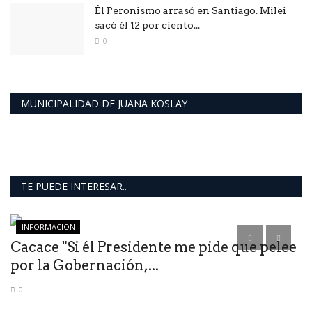
Él Peronismo arrasó en Santiago. Milei
sacó él 12 por ciento...
0
MUNICIPALIDAD DE JUANA KOSLAY
TE PUEDE INTERESAR..
INFORMACION
Cacace "Si él Presidente me pide que pelee
D
por la Gobernación,...
C
0
Po