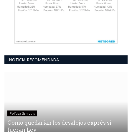
NOTICIA RECOMENDADA
Política San Luis
Como quedarían los desalojos exprés si
fueran Ley