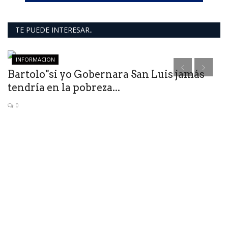
TE PUEDE INTERESAR..
INFORMACION
Bartolo"si yo Gobernara San Luis jamás
N
tendría en la pobreza...
P
0
Su
pr