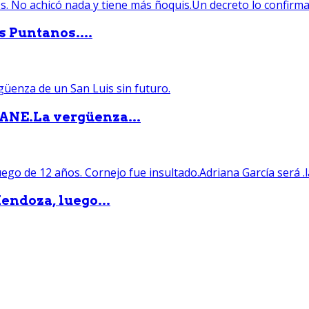
s Puntanos....
PANE.La vergüenza...
endoza, luego...