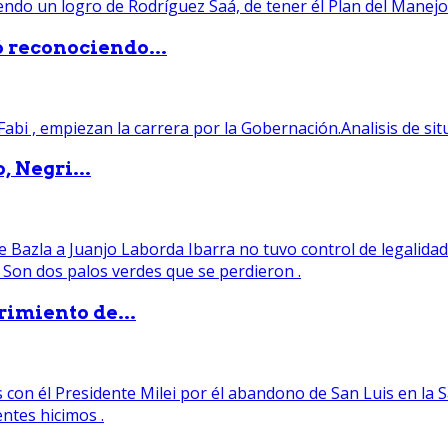
ó reconociendo...
, Negri...
rimiento de...