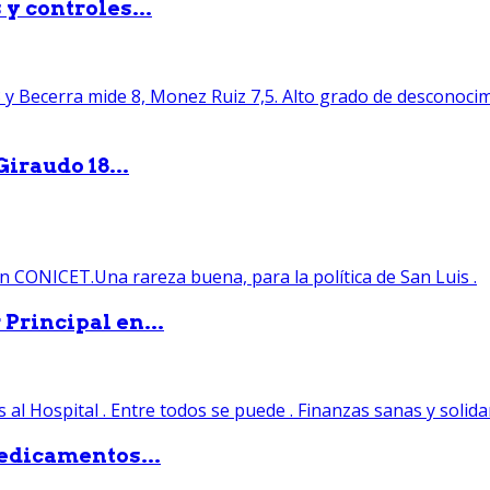
y controles...
iraudo 18...
Principal en...
edicamentos...