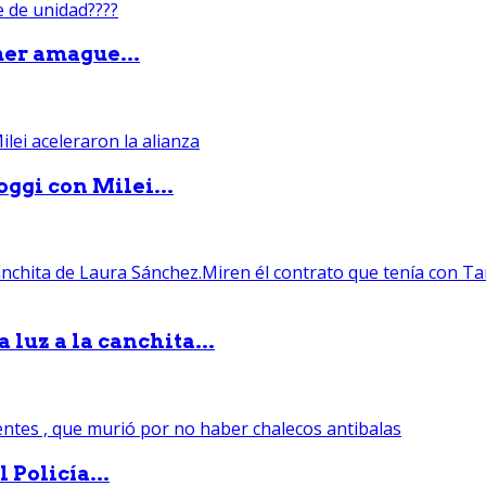
mer amague...
ggi con Milei...
luz a la canchita...
 Policía...