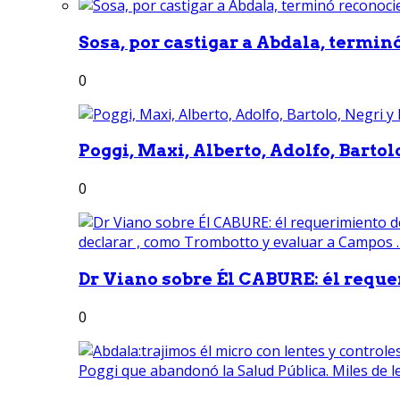
Sosa, por castigar a Abdala, termin
0
Poggi, Maxi, Alberto, Adolfo, Bartolo
0
Dr Viano sobre Él CABURE: él reque
0