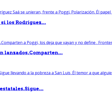
si los Rodríguez...
án lanzados.Comparten...
statales.Sigue...