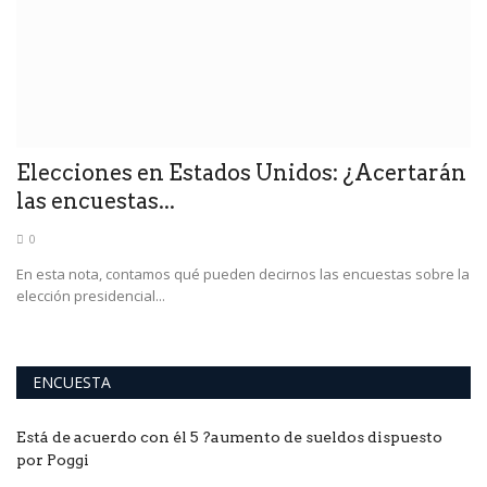
Elecciones en Estados Unidos: ¿Acertarán
"
las encuestas...
p
0
En esta nota, contamos qué pueden decirnos las encuestas sobre la
Se
elección presidencial...
ha
ENCUESTA
Está de acuerdo con él 5 ?aumento de sueldos dispuesto
por Poggi