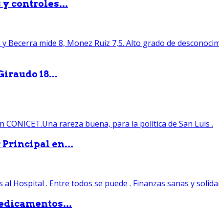
y controles...
iraudo 18...
Principal en...
edicamentos...