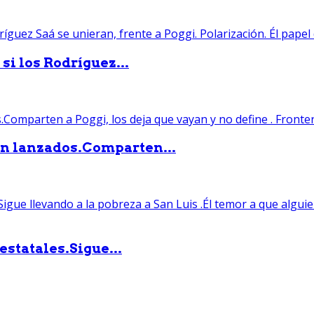
si los Rodríguez...
án lanzados.Comparten...
statales.Sigue...