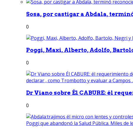
Sosa, por castigar a Abdala, termin
0
Poggi, Maxi, Alberto, Adolfo, Bartolo
0
Dr Viano sobre Él CABURE: él reque
0