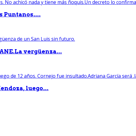
s Puntanos....
PANE.La vergüenza...
endoza, luego...