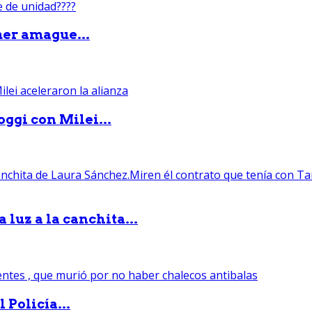
mer amague...
ggi con Milei...
luz a la canchita...
 Policía...