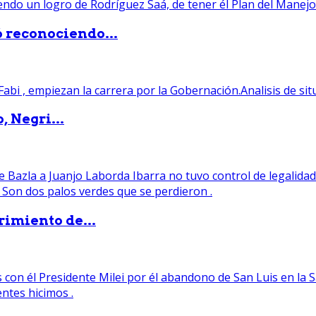
ó reconociendo...
, Negri...
rimiento de...