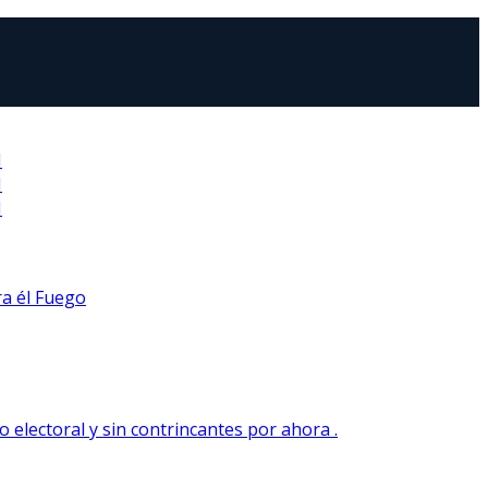
N
N
N