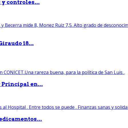
y controles...
iraudo 18...
Principal en...
edicamentos...