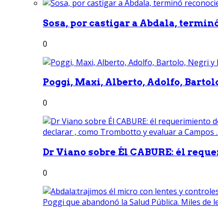
Sosa, por castigar a Abdala, termin
0
Poggi, Maxi, Alberto, Adolfo, Bartolo
0
Dr Viano sobre Él CABURE: él reque
0