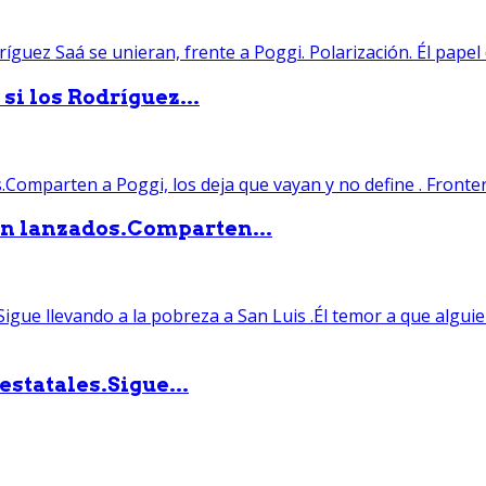
si los Rodríguez...
án lanzados.Comparten...
statales.Sigue...