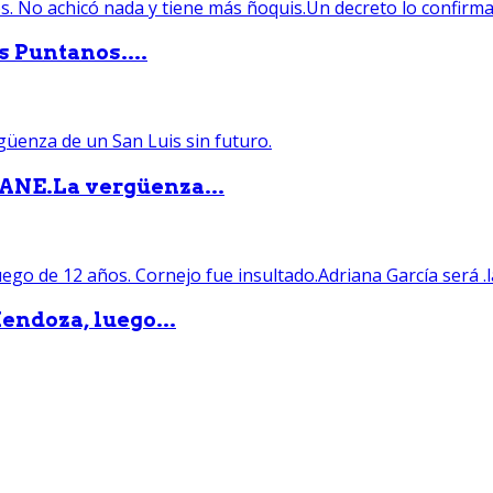
s Puntanos....
PANE.La vergüenza...
endoza, luego...