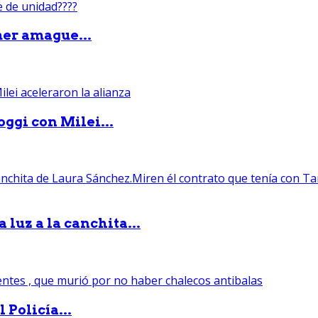
mer amague...
ggi con Milei...
luz a la canchita...
 Policía...