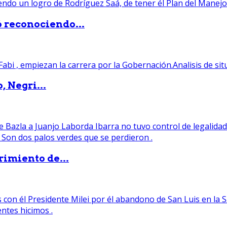
ó reconociendo...
, Negri...
rimiento de...