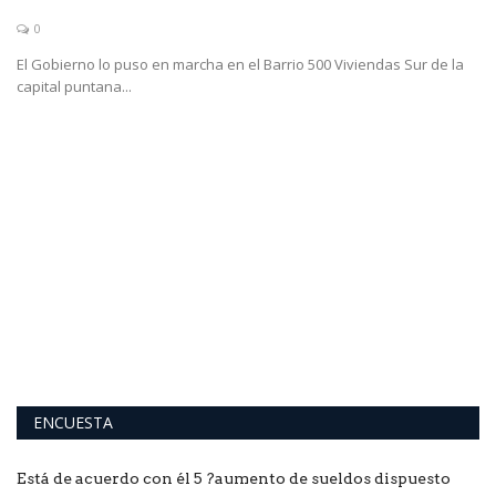
0
El Gobierno lo puso en marcha en el Barrio 500 Viviendas Sur de la
capital puntana...
N
r
El
Es
ENCUESTA
Está de acuerdo con él 5 ?aumento de sueldos dispuesto