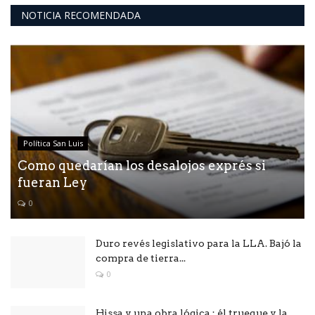
NOTICIA RECOMENDADA
Política San Luis
Como quedarían los desalojos exprés si
fueran Ley
0
Duro revés legislativo para la LLA. Bajó la
compra de tierra...
0
Hissa y una obra lógica : él trueque y la