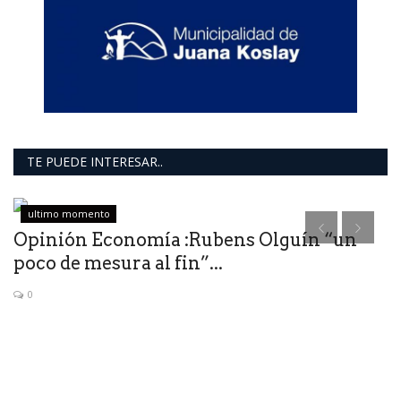
TE PUEDE INTERESAR..
ultimo momento
Opinión Economía :Rubens Olguín “un
poco de mesura al fin”...
0