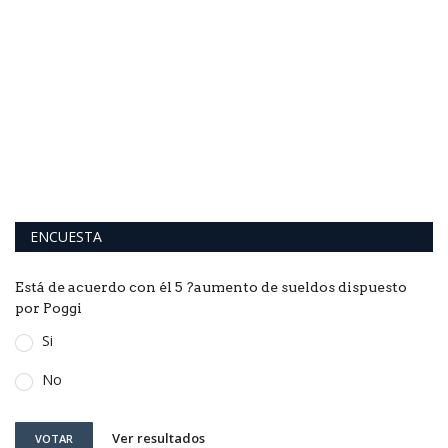
O
"
De
Pl
ENCUESTA
Está de acuerdo con él 5 ?aumento de sueldos dispuesto
por Poggi
Si
No
Ver resultados
VOTAR