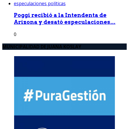
Poggi recibió a la Intendenta de
Arizona y desató especulaciones...
0
MUNICIPALIDAD DE JUANA KOSLAY