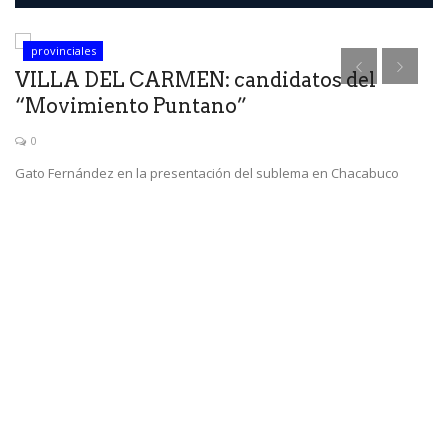
provinciales
VILLA DEL CARMEN: candidatos del
J
“Movimiento Puntano”
h
0
Gato Fernández en la presentación del sublema en Chacabuco
Se
Só