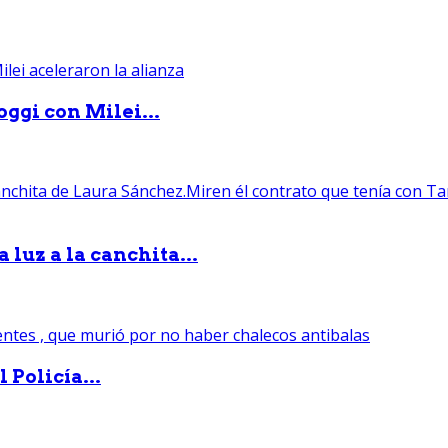
ggi con Milei...
luz a la canchita...
 Policía...