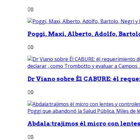
0
Poggi, Maxi, Alberto, Adolfo, Bartolo
0
Dr Viano sobre Él CABURE: él reque
0
Abdala:trajimos él micro con lentes 
0