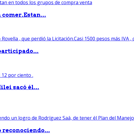
 comer.Estan...
articipado...
lei sacó él...
ó reconociendo...