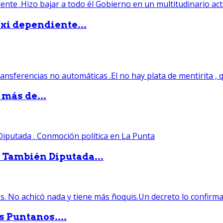
xi dependiente...
 más de...
. También Diputada...
s Puntanos....