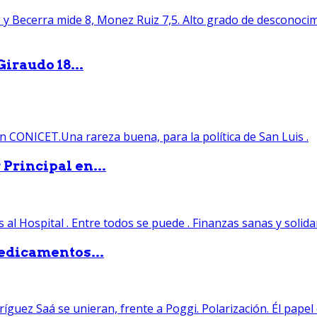
iraudo 18...
Principal en...
edicamentos...