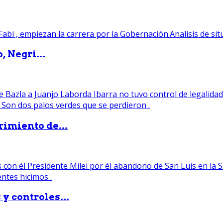
, Negri...
rimiento de...
y controles...