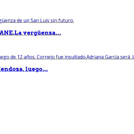
PANE.La vergüenza...
endoza, luego...