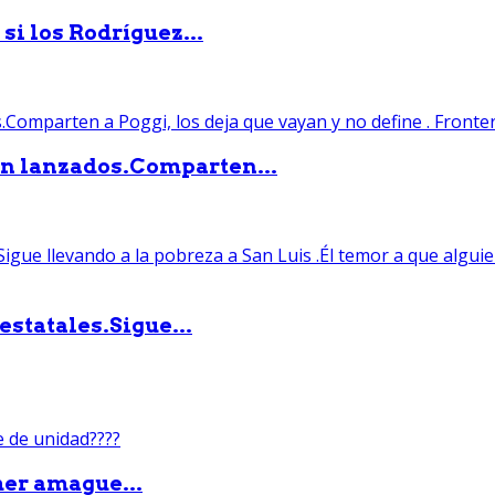
si los Rodríguez...
án lanzados.Comparten...
statales.Sigue...
mer amague...