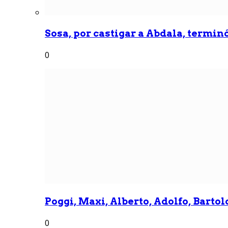
Sosa, por castigar a Abdala, termin
0
Poggi, Maxi, Alberto, Adolfo, Bartolo
0