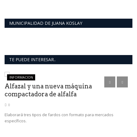
MUNICIPALIDAD DE JUANA KOSLAY
TE PUEDE INTERESAR..
INFORMACION
a
Alfazal y una nueva máquina
E
compactadora de alfalfa
d
0
Elaborará tres tipos de fardos con formato para mercados
Lo
específicos.
en