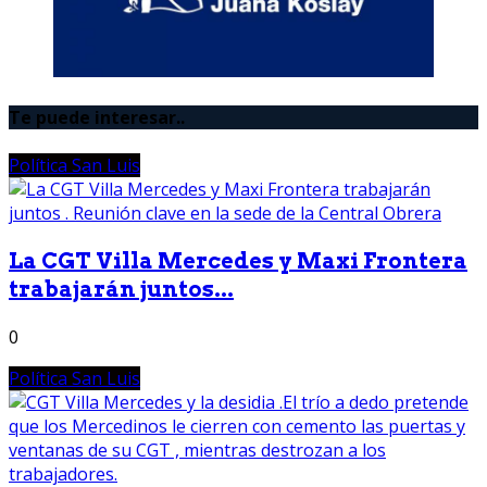
Te puede interesar..
Política San Luis
La CGT Villa Mercedes y Maxi Frontera
trabajarán juntos...
0
Política San Luis