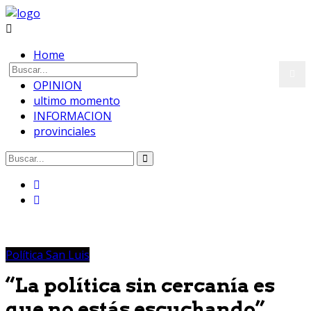
Home
Política San Luis
OPINION
ultimo momento
INFORMACION
provinciales
Política San Luis
“La política sin cercanía es
que no estás escuchando”