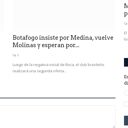
uestros,
Fórmula 1: Mercedes cambia su
M
histórico logo para apoyar...
p
0
 la violencia
La escudería alemana decidió poner los colores de la
El
Botafogo insiste por Medina, vuelve
bandera arcoiris en su auto...
lo
Molinas y esperan por...
0
Luego de la negativa inicial de Boca, el club brasileño
realizará una segunda oferta...
E
d