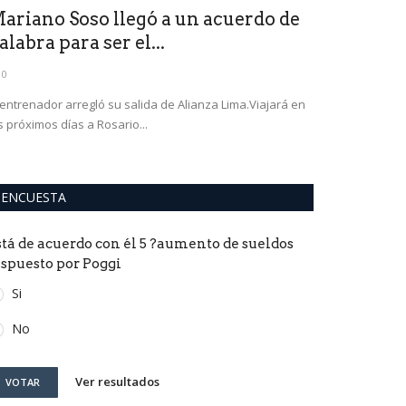
ariano Soso llegó a un acuerdo de
Quedó ina
alabra para ser el...
UPrO de J
0
0
 entrenador arregló su salida de Alianza Lima.Viajará en
Es la n° 12 de la
s próximos días a Rosario...
ENCUESTA
stá de acuerdo con él 5 ?aumento de sueldos
ispuesto por Poggi
Si
No
Ver resultados
VOTAR