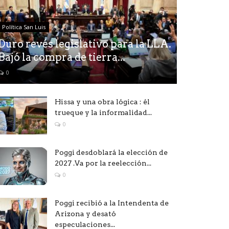
Política San Luis
Duro revés legislativo para la LLA.
Bajó la compra de tierra...
0
Hissa y una obra lógica : él
trueque y la informalidad...
0
Poggi desdoblará la elección de
2027 .Va por la reelección...
0
Poggi recibió a la Intendenta de
Arizona y desató
especulaciones...