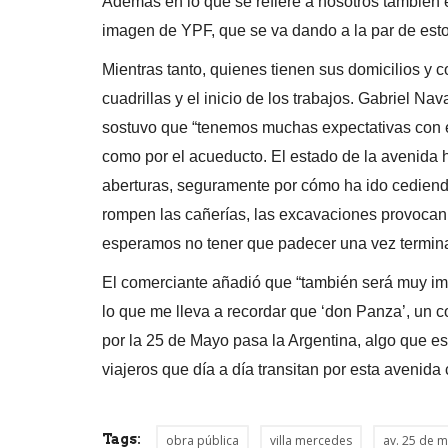
Además en lo que se refiere a nosotros también
imagen de YPF, que se va dando a la par de esto
Mientras tanto, quienes tienen sus domicilios y 
cuadrillas y el inicio de los trabajos. Gabriel Na
sostuvo que “tenemos muchas expectativas con e
como por el acueducto. El estado de la avenida h
aberturas, seguramente por cómo ha ido cediendo
rompen las cañerías, las excavaciones provocan q
esperamos no tener que padecer una vez termina
El comerciante añadió que “también será muy imp
lo que me lleva a recordar que ‘don Panza’, un 
por la 25 de Mayo pasa la Argentina, algo que es
viajeros que día a día transitan por esta avenida
Tags:
obra pública
villa mercedes
av. 25 de 