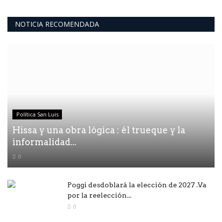
NOTICIA RECOMENDADA
Política San Luis
Hissa y una obra lógica : él trueque y la
informalidad...
0
Poggi desdoblará la elección de 2027 .Va
por la reelección...
0