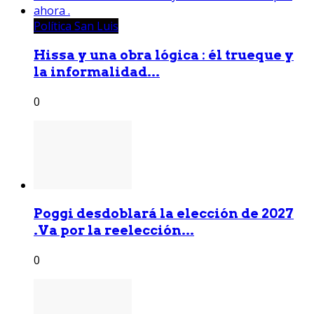
Política San Luis
Hissa y una obra lógica : él trueque y
la informalidad...
0
Poggi desdoblará la elección de 2027
.Va por la reelección...
0