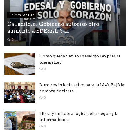
Política San Luis
Calladito, él Gobierno autorizó otro
aumento a EDESAL Ya...
0
Como quedarían los desalojos exprés si
fueran Ley
0
Duro revés legislativo para la LLA. Bajó la
compra de tierra...
0
Hissa y una obra lógica : él trueque y la
informalidad...
0