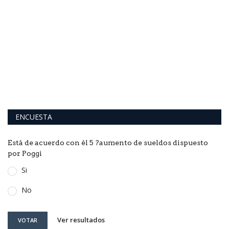
E
B
El
pa
ENCUESTA
Está de acuerdo con él 5 ?aumento de sueldos dispuesto
por Poggi
Si
No
Ver resultados
VOTAR