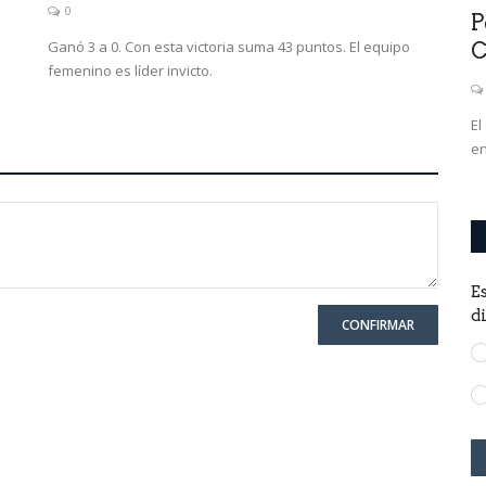
0
EI .Dijo
Elecciones USA 2024: qué es el voto
P
Ganó 3 a 0. Con esta victoria suma 43 puntos. El equipo
en ausencia y voto...
C
femenino es líder invicto.
0
Las diferencias entre estos dos mecanismos de
El
votación.Cómo solicitarlos.
en
E
d
CONFIRMAR