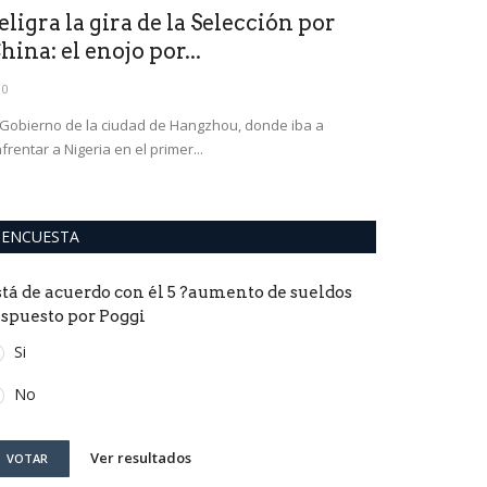
eligra la gira de la Selección por
Espeluzna
hina: el enojo por...
Promocion
0
0
 Gobierno de la ciudad de Hangzhou, donde iba a
Se trata de Alan
frentar a Nigeria en el primer...
apadrinado por e
ENCUESTA
stá de acuerdo con él 5 ?aumento de sueldos
ispuesto por Poggi
Si
No
Ver resultados
VOTAR