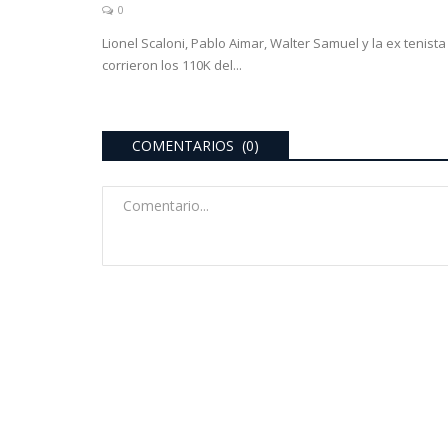
0
o de Grindetti a
Fuerte apoyo de POGGI a MIL
Lionel Scaloni, Pablo Aimar, Walter Samuel y la ex tenista
..
que la Ley Bases beneficia...
corrieron los 110K del...
0
e los fanáticos del Rojo
ue...
COMENTARIOS (0)