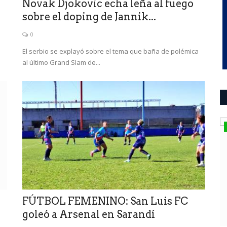
Novak Djokovic echa leña al fuego
sobre el doping de Jannik...
0
El serbio se explayó sobre el tema que baña de polémica
al último Grand Slam de...
Mundo
FÚTBOL FEMENINO: San Luis FC
goleó a Arsenal en Sarandí