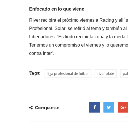
Enfocado en lo que viene
River recibirá el próximo viernes a Racing y allí
Profesional. Solari se refirió al tema y también al
Libertadores: “Es lindo recibir la copa y la medal
Tenemos un compromiso el viernes y lo queremos
contra Inter”.
Tags:
liga profesional de fútbol
river plate
pab
Compartir
Facebook
Twitter
Goog