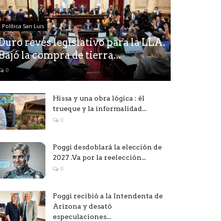
Política San Luis
Duro revés legislativo para la LLA.
Bajó la compra de tierra...
0
Hissa y una obra lógica : él
trueque y la informalidad...
0
Poggi desdoblará la elección de
2027 .Va por la reelección...
0
Poggi recibió a la Intendenta de
Arizona y desató
especulaciones...