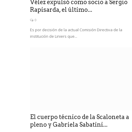
Vélez expulsó como socio a Sergio
Rapisarda, el último...
0
Es por decisión de la actual Comisión Directiva de la
institución de Liniers que...
Política San Luis
El cuerpo técnico de la Scaloneta a
pleno y Gabriela Sabatini...