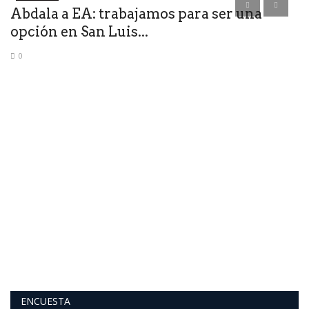
Abdala a EA: trabajamos para ser una
opción en San Luis...
0
L
p
Po
a 
ENCUESTA