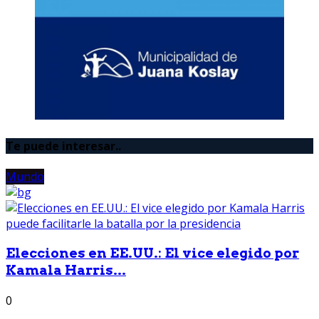
Te puede interesar..
Mundo
Elecciones en EE.UU.: El vice elegido por
Kamala Harris...
0