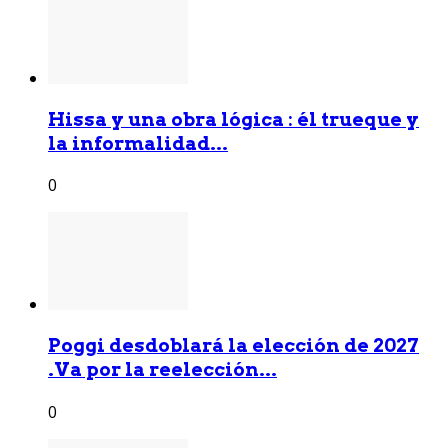
Hissa y una obra lógica : él trueque y
la informalidad...
0
Poggi desdoblará la elección de 2027
.Va por la reelección...
0