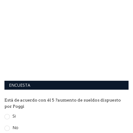
N
u
El
ví
ENCUESTA
Está de acuerdo con él 5 ?aumento de sueldos dispuesto
por Poggi
Si
No