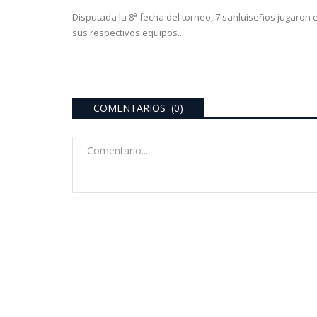
Disputada la 8ª fecha del torneo, 7 sanluiseños jugaron 
sus respectivos equipos...
COMENTARIOS (0)
ultimo momento
nada histórica de
ndas...