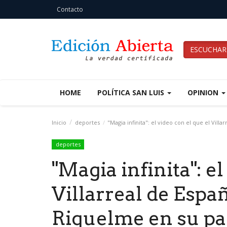
Contacto
ESCUCHAR
HOME
POLÍTICA SAN LUIS
OPINION
Inicio
deportes
"Magia infinita": el video con el que el Vil
deportes
"Magia infinita": el
Villarreal de Espa
Riquelme en su pa