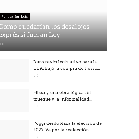
Política San Luis
Como quedarían los desalojos
exprés si fueran Ley
0
Duro revés legislativo para la
LLA. Bajó la compra de tierra...
0
Hissa y una obra lógica : él
trueque y la informalidad...
0
Poggi desdoblará la elección de
2027 .Va por la reelección...
0