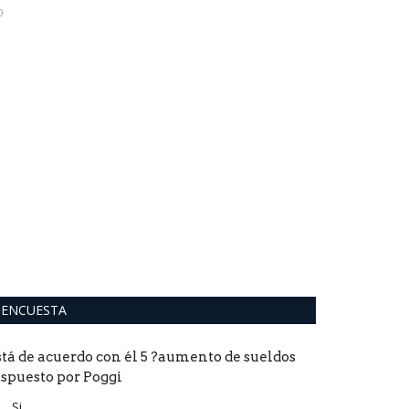
0
0
La obra tiene un
ENCUESTA
stá de acuerdo con él 5 ?aumento de sueldos
ispuesto por Poggi
Si