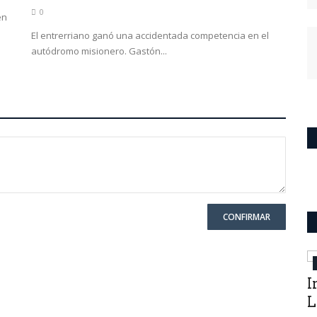
0
en
El entrerriano ganó una accidentada competencia en el
autódromo misionero. Gastón...
CONFIRMAR
Cultura
I
L