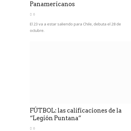
Panamericanos
0
El 23 va a estar saliendo para Chile, debuta el 28 de
octubre.
FÚTBOL: las calificaciones de la
“Legión Puntana”
0