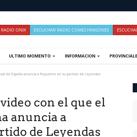
 RADIO ONIX
ESCUCHAR RADIO COMECHINGONES
ESCUCHAR
ULTIMO MOMENTO
INFORMACION
PROVINCIAL
larreal de España anuncia a Riquelme en su partido de Leyendas
 video con el que el
ña anuncia a
rtido de Leyendas