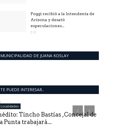
Poggi recibió a la Intendenta de
Arizona y desató
especulaciones...
0
MUNICIPALIDAD DE JUANA KOSLAY
TE PUEDE INTERESAR..
Localidades
provinciales
nédito: Tincho Bastías ,Concejal de
VILLA MER
a Punta trabajará...
deporte en