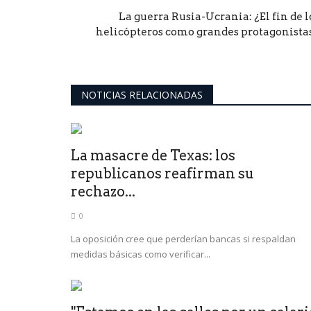
La guerra Rusia-Ucrania: ¿El fin de l
helicópteros como grandes protagonistas.
NOTICIAS RELACIONADAS
La masacre de Texas: los
republicanos reafirman su
rechazo...
0
La oposición cree que perderían bancas si respaldan
medidas básicas como verificar...