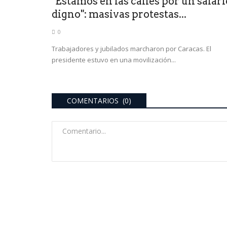
"Estamos en las calles por un salari
digno": masivas protestas...
0
Trabajadores y jubilados marcharon por Caracas. El
presidente estuvo en una movilización...
COMENTARIOS (0)