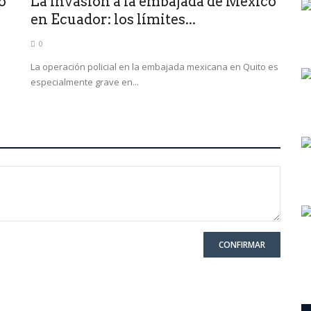
o
La invasión a la embajada de México
en Ecuador: los límites...
0
La operación policial en la embajada mexicana en Quito es
especialmente grave en...
CONFIRMAR