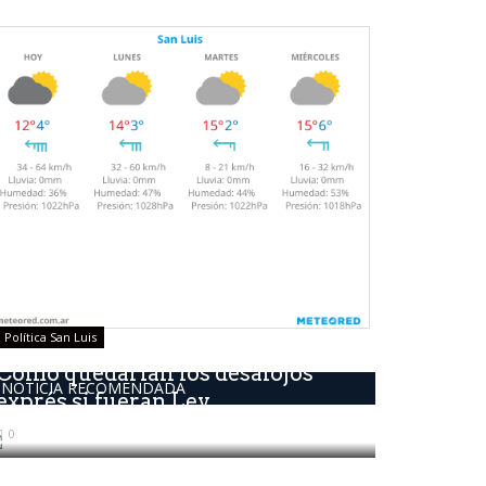
Política San Luis
Como quedarían los desalojos
NOTICIA RECOMENDADA
exprés si fueran Ley
0