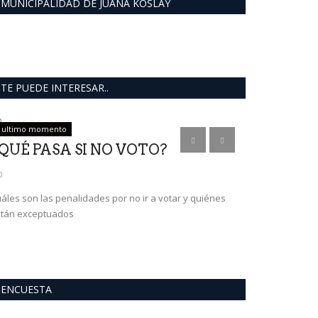
MUNICIPALIDAD DE JUANA KOSLAY
TE PUEDE INTERESAR..
ultimo momento
ultimo moment
QUÉ PASA SI NO VOTO?
Crearon u
sobre la 
0
0
áles son las penalidades por no ir a votar y quiénes
tán exceptuados
ENCUESTA