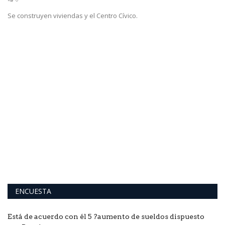
Se construyen viviendas y el Centro Cívico.
a
“
e
la
An
ENCUESTA
Está de acuerdo con él 5 ?aumento de sueldos dispuesto