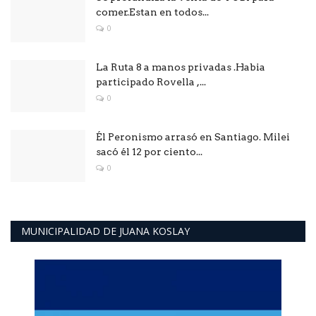
comer.Estan en todos...
0
La Ruta 8 a manos privadas .Habia
participado Rovella ,...
0
Él Peronismo arrasó en Santiago. Milei
sacó él 12 por ciento...
0
MUNICIPALIDAD DE JUANA KOSLAY