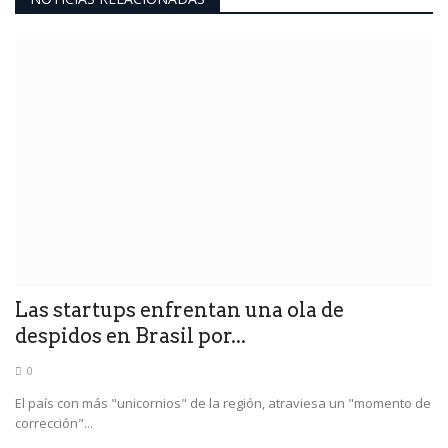
Las startups enfrentan una ola de
despidos en Brasil por...
0
El país con más "unicornios" de la región, atraviesa un "momento de
corrección"...