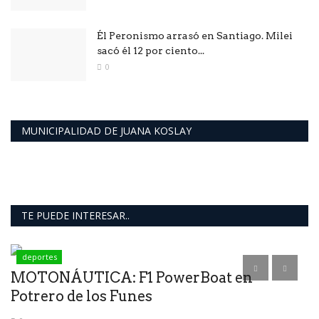
Él Peronismo arrasó en Santiago. Milei
sacó él 12 por ciento...
0
MUNICIPALIDAD DE JUANA KOSLAY
TE PUEDE INTERESAR..
deportes
MOTONÁUTICA: F1 PowerBoat en
P
Potrero de los Funes
y