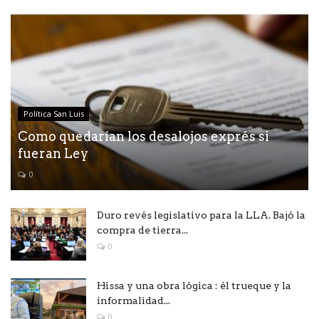
Política San Luis
Como quedarían los desalojos exprés si
fueran Ley
0
Duro revés legislativo para la LLA. Bajó la
compra de tierra...
0
Hissa y una obra lógica : él trueque y la
informalidad...
0