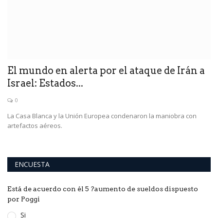
El mundo en alerta por el ataque de Irán a
L
Israel: Estados...
d
0
n
La Casa Blanca y la Unión Europea condenaron la maniobra con
El
artefactos aéreos.
di
ENCUESTA
Está de acuerdo con él 5 ?aumento de sueldos dispuesto
por Poggi
Si