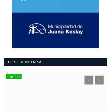
TE PUEDE INTERESAR..
deportes
P
c