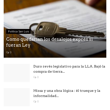
Política San Luis
Como quedarían los desalojos exprés si
fueran Ley
0
Duro revés legislativo para la LLA. Bajó la
compra de tierra...
0
Hissa y una obra lógica : él trueque y la
informalidad...
0