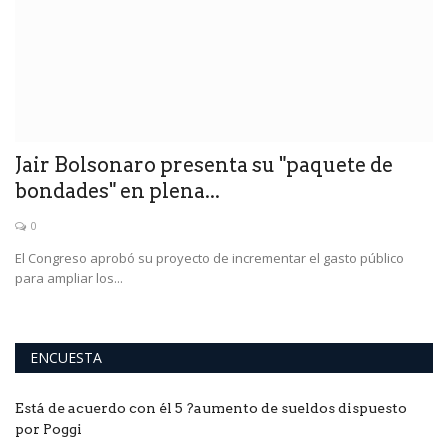
Jair Bolsonaro presenta su "paquete de
E
bondades" en plena...
o
0
El Congreso aprobó su proyecto de incrementar el gasto público
para ampliar los...
ENCUESTA
Está de acuerdo con él 5 ?aumento de sueldos dispuesto
por Poggi