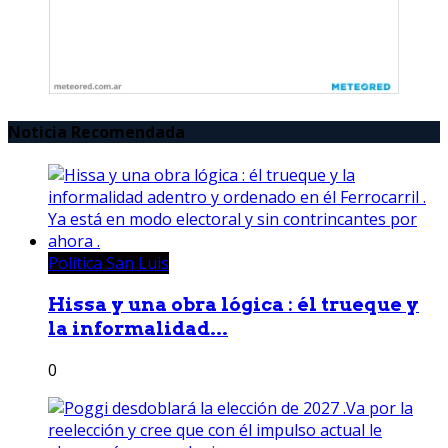
Noticia Recomendada
Política San Luis
Hissa y una obra lógica : él trueque y
la informalidad...
0