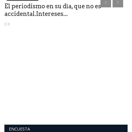
la
El periodismo en su dìa, que no es
B
accidental.Intereses...
E
0
Co
es
ENCUESTA