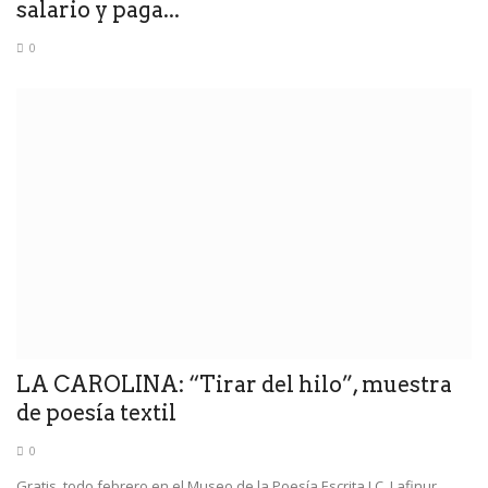
salario y paga...
0
LA CAROLINA: “Tirar del hilo”, muestra
de poesía textil
0
Gratis, todo febrero en el Museo de la Poesía Escrita J.C. Lafinur