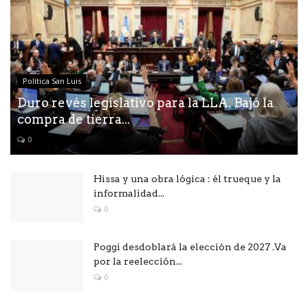
Política San Luis
Duro revés legislativo para la LLA. Bajó la
compra de tierra...
0
Hissa y una obra lógica : él trueque y la
informalidad...
0
Poggi desdoblará la elección de 2027 .Va
por la reelección...
0