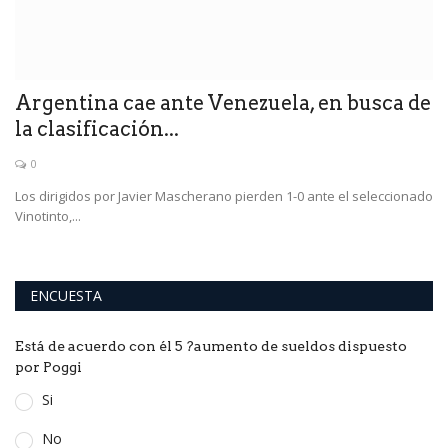
de
Argentina cae ante Venezuela, en busca de
la clasificación...
0
ra
Los dirigidos por Javier Mascherano pierden 1-0 ante el seleccionado
Vinotinto,...
ENCUESTA
Está de acuerdo con él 5 ?aumento de sueldos dispuesto
por Poggi
Si
No