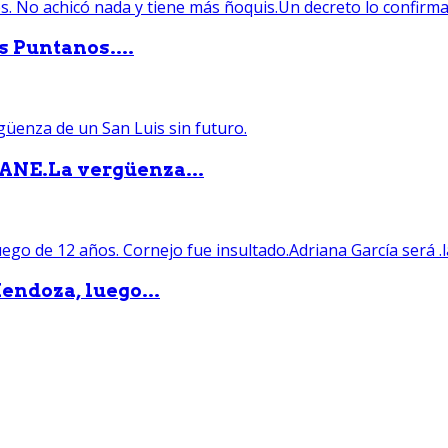
s Puntanos....
PANE.La vergüenza...
endoza, luego...