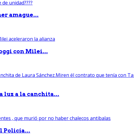
mer amague...
ggi con Milei...
luz a la canchita...
 Policía...