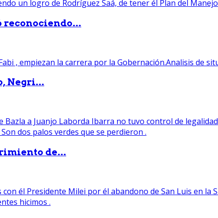
ó reconociendo...
, Negri...
rimiento de...