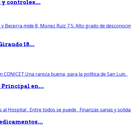
y controles...
iraudo 18...
Principal en...
edicamentos...