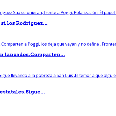
si los Rodríguez...
án lanzados.Comparten...
statales.Sigue...