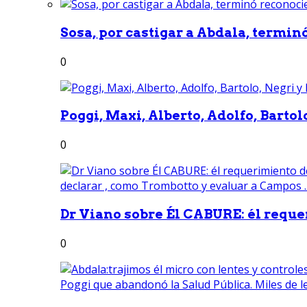
Sosa, por castigar a Abdala, termin
0
Poggi, Maxi, Alberto, Adolfo, Bartolo
0
Dr Viano sobre Él CABURE: él reque
0