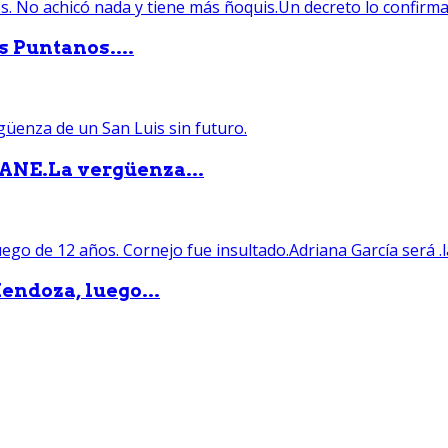
s Puntanos....
PANE.La vergüenza...
endoza, luego...