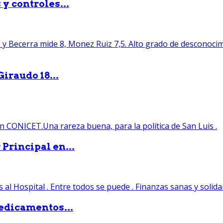
y controles...
iraudo 18...
Principal en...
edicamentos...