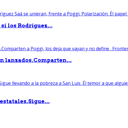
si los Rodríguez...
án lanzados.Comparten...
statales.Sigue...