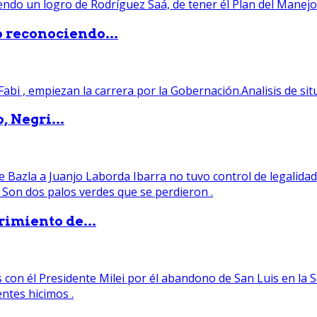
ó reconociendo...
, Negri...
rimiento de...