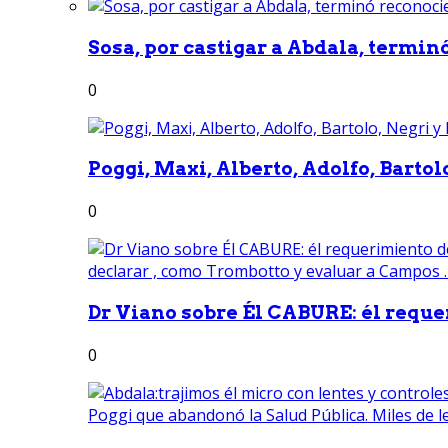
Sosa, por castigar a Abdala, termin
0
Poggi, Maxi, Alberto, Adolfo, Bartolo
0
Dr Viano sobre Él CABURE: él reque
0