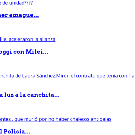
mer amague...
ggi con Milei...
luz a la canchita...
 Policía...