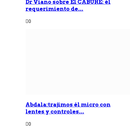
Dr Viano sobre Él CABURE: él
requerimiento de...
0
Abdala:trajimos él micro con
lentes y controles...
0